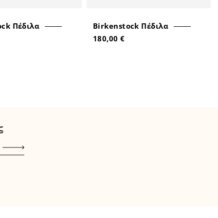
ock Πέδιλα
Birkenstock Πέδιλα
180,00 €
ς