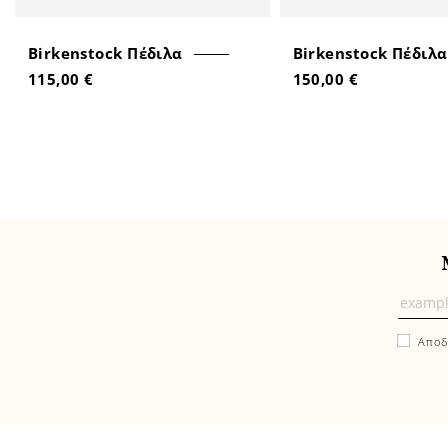
Birkenstock Πέδιλα
Birkenstock Πέδιλα
115,00 €
150,00 €
Μάθε
πρώτ
Αποδ
εδώ
τα
νέα
και
τις