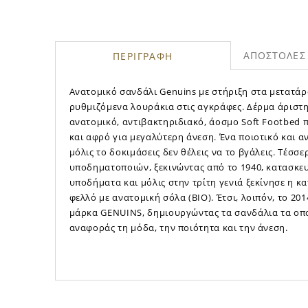
ΑΠΟΣΤΟΛΕΣ 
ΠΕΡΙΓΡΑΦΗ
Ανατομικό σανδάλι Genuins με στήριξη στα μετατάρ
ρυθμιζόμενα λουράκια στις αγκράφες. Δέρμα άριστη
ανατομικό, αντιβακτηριδιακό, άοσμο Soft Footbed 
και αφρό για μεγαλύτερη άνεση. Ένα ποιοτικό και 
μόλις το δοκιμάσεις δεν θέλεις να το βγάλεις. Τέσσερ
υποδηματοποιών, ξεκινώντας από το 1940, κατασκε
υποδήματα και μόλις στην τρίτη γενιά ξεκίνησε η 
φελλό με ανατομική σόλα (BIO). Έτσι, λοιπόν, το 20
μάρκα GENUINS, δημιουργώντας τα σανδάλια τα οπο
αναφοράς τη μόδα, την ποιότητα και την άνεση.