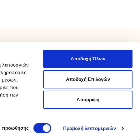
ΧΡΕΙΑΖΕΣΤΕ ΒΟΗΘΕΙΑ;
Αποδοχή Όλων
Επικοινωνήστε μαζί μας καθημερινά 9 π.μ με 9 μ.μ.
ή λειτουργιών
210 975 8800
στο
info@sakellaris.gr
ή με email στο
πληροφορίες
Αποδοχή Επιλογών
ν μέσων,
Καταστήματα
ρίες που
Βρείτε τα καταστήματά μας
ρήση των
Απόρριψη
Designed and developed by
wesolve
Advertised by
Koolmetrix
ς προώθησης
Προβολή λεπτομερειών
ίες άνω των 55€.