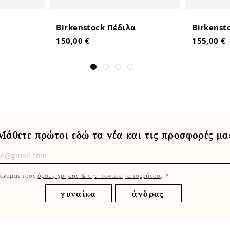
Birkenstock Πέδιλα
Birkenst
150,00 €
155,00 €
Μάθετε πρώτοι εδώ τα νέα και τις προσφορές μα
τε
οι
*
έχομαι τους
όρους χρήσης & την πολιτική απορρήτου
.
γυναίκα
άνδρας