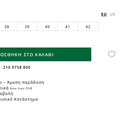
EU
UK
38
39
40
41
42
ΟΣΘΗΚΗ ΣΤΟ ΚΑΛΑΘΙ
210 9758 800
ο – Άμεση παράδοση
ρικά
άνω των 55€
ταβολή
Φυσικό Κατάστημα