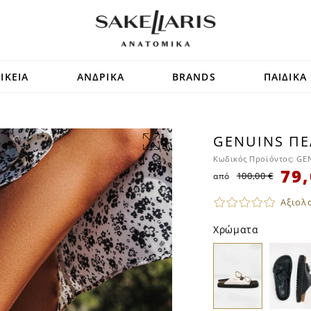
ΙΚΕΙΑ
ΑΝΔΡΙΚΑ
BRANDS
ΠΑΙΔΙΚΑ
GENUINS ΠΈ
SALE
Κωδικός Προϊόντος:
GEN
79,
100,00 €
από
Αξιολ
Χρώματα