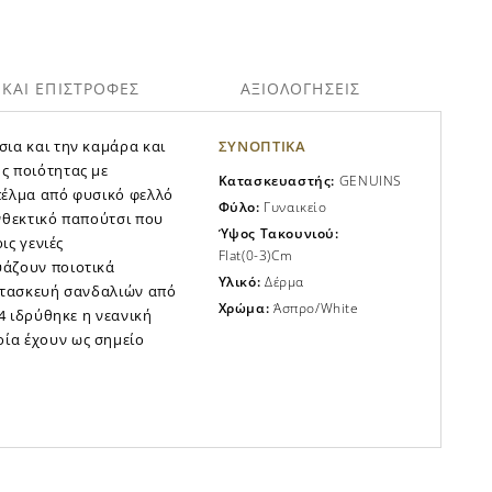
ΚΑΙ ΕΠΙΣΤΡΟΦΕΣ
ΑΞΙΟΛΟΓΗΣΕΙΣ
σια και την καμάρα και
ΣΥΝΟΠΤΙΚΑ
ς ποιότητας με
Κατασκευαστής:
GENUINS
πέλμα από φυσικό φελλό
Φύλο:
Γυναικείο
ανθεκτικό παπούτσι που
Ύψος Τακουνιού:
ις γενιές
Flat(0-3)cm
υάζουν ποιοτικά
Υλικό:
Δέρμα
κατασκευή σανδαλιών από
Χρώμα:
Άσπρο/white
14 ιδρύθηκε η νεανική
ία έχουν ως σημείο