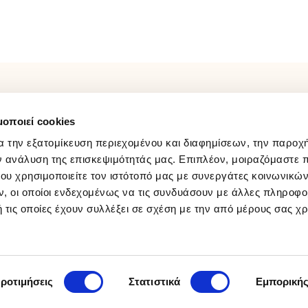
φορές
ΛΟΓΑΡΙΑΣΜΟΣ
FOLLOW US
μοποιεί cookies
Παρακολούθηση Παραγγελίας
Facebook
Σύνδεση / Εγγραφή
Instagram
α την εξατομίκευση περιεχομένου και διαφημίσεων, την παροχ
Wishlist
Youtube
ν ανάλυση της επισκεψιμότητάς μας. Επιπλέον, μοιραζόμαστε 
ου χρησιμοποιείτε τον ιστότοπό μας με συνεργάτες κοινωνικώ
Tiktok
, οι οποίοι ενδεχομένως να τις συνδυάσουν με άλλες πληροφο
 τις οποίες έχουν συλλέξει σε σχέση με την από μέρους σας χ
ροτιμήσεις
Στατιστικά
Εμπορική
50% & ΔΩΡΕΑΝ ΜΕΤΑΦΟΡΙΚΑ στην Ελλάδα για παραγγελ