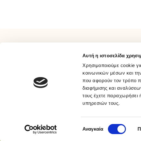
προσ
μας
ΠΛΗΡΟΦΟΡΙΕΣ
ΕΞΥΠΗΡΕΤΗΣΗ
Αυτή η ιστοσελίδα χρησι
Σχετικά Με Εμάς
Τρόποι Πληρωμής
Επικοινωνία
Τρόποι Αποστολής
Χρησιμοποιούμε cookie γι
Όροι Χρήσης
Τρόποι Επιστροφής
κοινωνικών μέσων και τη
που αφορούν τον τρόπο π
Συχνές Ερωτήσεις
Προσωπικά Δεδομένα
διαφήμισης και αναλύσεων
Ευκαιρίες Καριέρας
Πολιτική Απορρήτου Μέσων
τους έχετε παραχωρήσει ή
B2B
Κοινωνικής Δικτύωσης
υπηρεσιών τους.
Παραλαβή Με BOX NOW
© 2026 sakellaris.gr - All Rights Reserved
Επιλογή
Αναγκαία
Π
συγκατάθεσης
ΕΚΠΤΩΣΕΙΣ έως -