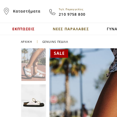
Skip
to
Τηλ. Παραγγελίες
Καταστήματα
Content
210 9758 800
ΕΚΠΤΩΣΕΙΣ
ΝΕΕΣ ΠΑΡΑΛΑΒΕΣ
ΓΥΝΑ
ΑΡΧΙΚΉ
GENUINS ΠΈΔΙΛΑ
SALE