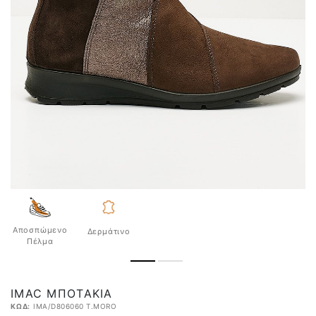
Αποσπώμενο
Δερμάτινο
Πέλμα
IMAC ΜΠΟΤΆΚΙΑ
ΚΩΔ:
IMA/D806060 T.MORO