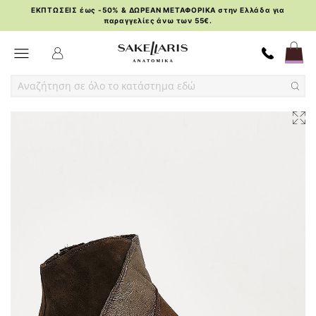
ΕΚΠΤΩΣΕΙΣ έως -50% & ΔΩΡΕΑΝ ΜΕΤΑΦΟΡΙΚΑ στην Ελλάδα για
παραγγελίες άνω των 55€.
Skip
Toggle Nav
to
Content
Skip
Skip
to
to
the
the
end
beginning
of
of
the
the
images
images
gallery
gallery