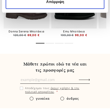
Απόρριψη
Donna Serena Μποτάκια
Emu Μποτάκια
120,00 €
69,00 €
199,00 €
99,00 €
Μάθετε πρώτοι εδώ τα νέα και
τις προσφορές μας
Μάθετε
πρώτοι
Αποδέχομαι τους
όρους χρήσης & την
εδώ
*
πολιτική απορρήτου
.
τα
γυναίκα
άνδρας
νέα
και