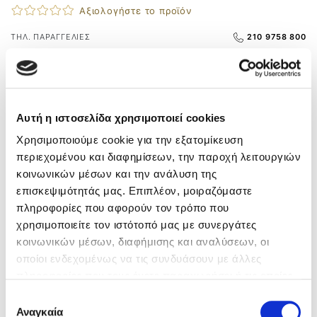
Αξιολογήστε το προϊόν
ΤΗΛ. ΠΑΡΑΓΓΕΛΙΕΣ
210 9758 800
Άμεσα διαθέσιμο – Άμεση παράδοση
Δωρεάν μεταφορικά
άνω των 55€
Δωρεάν αντικαταβολή
Αλλαγή και σε Φυσικό Κατάστημα
Αυτή η ιστοσελίδα χρησιμοποιεί cookies
Χρησιμοποιούμε cookie για την εξατομίκευση
ΠΕΡΙΓΡΑΦΗ
περιεχομένου και διαφημίσεων, την παροχή λειτουργιών
κοινωνικών μέσων και την ανάλυση της
Μποτάκια της παγκοσμίως αναγνωρισμένης εταιρείας
επισκεψιμότητάς μας. Επιπλέον, μοιραζόμαστε
Imac. Πολύ μαλακό δέρμα άριστης ποιότητας, ανατομικό
πληροφορίες που αφορούν τον τρόπο που
δερμάτινο πέλμα και αντιολισθητική σόλα.
χρησιμοποιείτε τον ιστότοπό μας με συνεργάτες
Ευκολοφόρετα με φερμουάρ στο πλάι. Ολοκληρώνουν
κοινωνικών μέσων, διαφήμισης και αναλύσεων, οι
μοναδικά την εμφάνιση σας, καθώς συνδυάζουν
μοντέρνο στυλ και άνεση!
οποίοι ενδεχομένως να τις συνδυάσουν με άλλες
ΣΥΝΟΠΤΙΚΑ
πληροφορίες που τους έχετε παραχωρήσει ή τις οποίες
έχουν συλλέξει σε σχέση με την από μέρους σας χρήση
Κατασκευαστής:
IMAC
Επιλογή
Φύλο:
Γυναικείο
των υπηρεσιών τους.
Αναγκαία
συγκατάθεσης