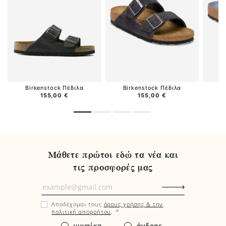
Birkenstock Πέδιλα
Birkenstock Πέδιλα
B
155,00 €
155,00 €
Μάθετε πρώτοι εδώ τα νέα και
τις προσφορές μας
Μάθετε
πρώτοι
Αποδέχομαι τους
όρους χρήσης & την
εδώ
*
πολιτική απορρήτου
.
τα
γυναίκα
άνδρας