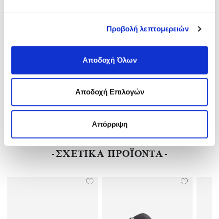
Πάτος:
REGURAL-KANONIKH
Ύψος Τακουνιού:
Flat(0-3)cm
Υλικό:
Προβολή λεπτομερειών
Birko-Flor(ανθεκτικό Υλικό Της Birkenstock-Επιτρέπει Την
Επαφή Με Το Νερό)
Χρώμα:
Μαύρο/black
Αποδοχή Όλων
Αποδοχή Επιλογών
ΑΠΟΣΤΟΛΕΣ ΚΑΙ ΕΠΙΣΤΡΟΦΕΣ
ΑΞΙΟΛΟΓΗΣΕΙΣ
Απόρριψη
ΣΧΕΤΙΚΑ ΠΡΟΪΟΝΤΑ