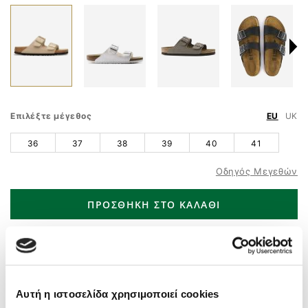
Επιλέξτε μέγεθος
EU
UK
36
37
38
39
40
41
Οδηγός Μεγεθών
ΠΡΟΣΘΗΚΗ ΣΤΟ ΚΑΛΑΘΙ
ΤΗΛ. ΠΑΡΑΓΓΕΛΙΕΣ
210 9758 800
Άμεσα διαθέσιμο – Άμεση παράδοση
Δωρεάν μεταφορικά
άνω των 55€
Δωρεάν αντικαταβολή
Αυτή η ιστοσελίδα χρησιμοποιεί cookies
Αλλαγή και σε Φυσικό Κατάστημα