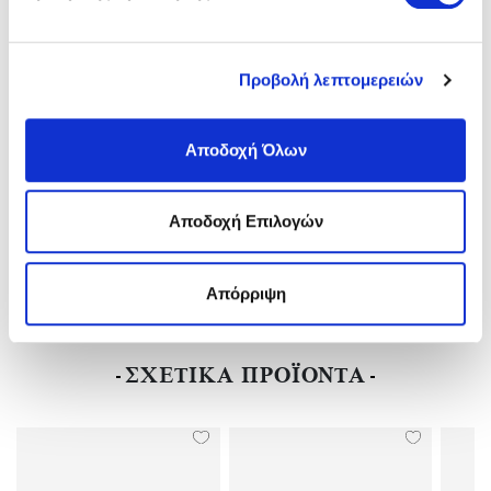
Νέο:
Ναι
Πάτος:
NARROW-ΣΤΕΝΗ
Ύψος Τακουνιού:
Flat(0-3)cm
Προβολή λεπτομερειών
Υλικό:
Birko-Flor(ανθεκτικό Υλικό Της Birkenstock-Επιτρέπει Την
Επαφή Με Το Νερό)
Αποδοχή Όλων
Χρώμα:
Μπεζ/Beige
Αποδοχή Επιλογών
ΑΠΟΣΤΟΛΕΣ ΚΑΙ ΕΠΙΣΤΡΟΦΕΣ
Απόρριψη
ΑΞΙΟΛΟΓΗΣΕΙΣ
ΣΧΕΤΙΚΑ ΠΡΟΪΟΝΤΑ