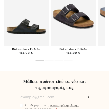
Birkenstock Πέδιλα
Birkenstock Πέδιλα
B
155,00 €
155,00 €
Μάθετε πρώτοι εδώ τα νέα και
τις προσφορές μας
Μάθετε
πρώτοι
Αποδέχομαι τους
όρους χρήσης & την
εδώ
*
πολιτική απορρήτου
.