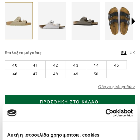
Επιλέξτε μέγεθος
EU
UK
40
41
42
43
44
45
46
47
48
49
50
Οδηγός Μεγεθών
ΠΡΟΣΘΗΚΗ ΣΤΟ ΚΑΛΑΘΙ
ΤΗΛ. ΠΑΡΑΓΓΕΛΙΕΣ
210 9758 800
Άμεσα διαθέσιμο – Άμεση παράδοση
Αυτή η ιστοσελίδα χρησιμοποιεί cookies
Δωρεάν μεταφορικά
άνω των 55€