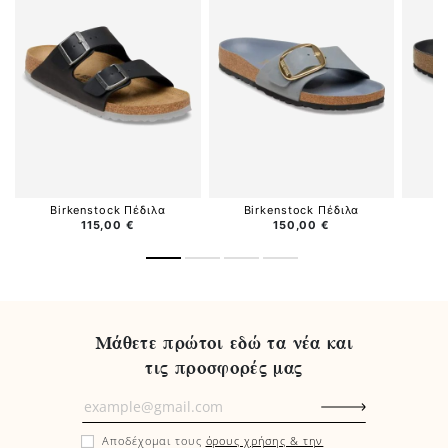
Birkenstock Πέδιλα
Birkenstock Πέδιλα
B
115,00 €
150,00 €
Μάθετε πρώτοι εδώ τα νέα και
τις προσφορές μας
Μάθετε
πρώτοι
Αποδέχομαι τους
όρους χρήσης & την