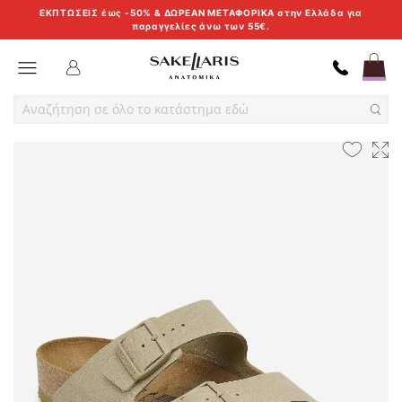
ΕΚΠΤΩΣΕΙΣ έως -50% & ΔΩΡΕΑΝ ΜΕΤΑΦΟΡΙΚΑ στην Ελλάδα για
παραγγελίες άνω των 55€.
Skip
Toggle Nav
to
Content
Skip
Skip
to
to
the
the
end
beginning
of
of
the
the
images
images
gallery
gallery