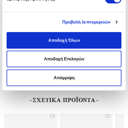
Κατασκευαστής:
BIRKENSTOCK
Φύλο:
Unisex
Πάτος:
REGURAL-KANONIKH
Ύψος Τακουνιού:
Flat(0-3)cm
Προβολή λεπτομερειών
Υλικό:
Birko-Flor(ανθεκτικό Υλικό Της Birkenstock-Επιτρέπει Την
Επαφή Με Το Νερό)
Αποδοχή Όλων
Χρώμα:
Χακί/khaki
Αποδοχή Επιλογών
ΑΠΟΣΤΟΛΕΣ ΚΑΙ ΕΠΙΣΤΡΟΦΕΣ
Απόρριψη
ΑΞΙΟΛΟΓΗΣΕΙΣ
ΣΧΕΤΙΚΑ ΠΡΟΪΟΝΤΑ