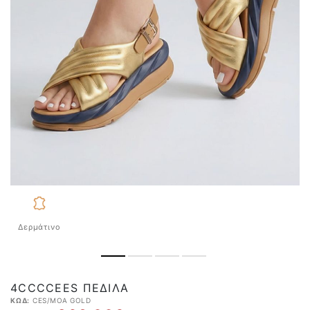
Δερμάτινο
4CCCCEES ΠΈΔΙΛΑ
ΚΩΔ:
CES/MOA GOLD