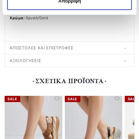
Απόρριψη
Ύψος Τακουνιού:
4,5 Cm
Υλικό:
Δέρμα
Χρώμα:
Χρυσό/gold
ΑΠΟΣΤΟΛΕΣ ΚΑΙ ΕΠΙΣΤΡΟΦΕΣ
ΑΞΙΟΛΟΓΗΣΕΙΣ
ΣΧΕΤΙΚΑ ΠΡΟΪΟΝΤΑ
SALE
SALE
SALE