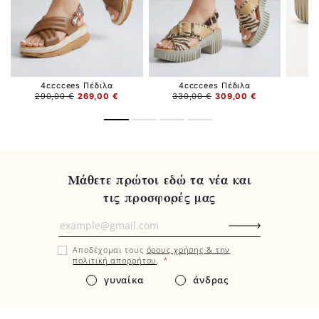
4ccccees Πέδιλα
4ccccees Πέδιλα
290,00 €
269,00 €
330,00 €
309,00 €
3
Μάθετε πρώτοι εδώ τα νέα και
τις προσφορές μας
Μάθετε
πρώτοι
Αποδέχομαι τους
όρους χρήσης & την
εδώ
*
πολιτική απορρήτου
.
τα
γυναίκα
άνδρας
νέα
και