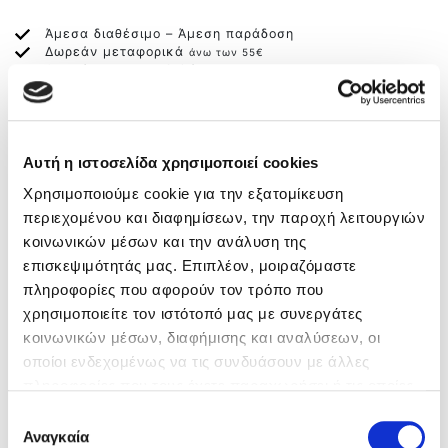
Άμεσα διαθέσιμο – Άμεση παράδοση
Δωρεάν μεταφορικά
άνω των 55€
Δωρεάν αντικαταβολή
Αλλαγή και σε Φυσικό Κατάστημα
ΠΕΡΙΓΡΑΦΗ
Αυτή η ιστοσελίδα χρησιμοποιεί cookies
Ανατομικό γυναικείο flatform πέδιλο του παγκοσμίως
Χρησιμοποιούμε cookie για την εξατομίκευση
αναγνωρισμένου ισπανικού οίκου 4CCCCEES.
περιεχομένου και διαφημίσεων, την παροχή λειτουργιών
ΚατασκευασΑνατομικό γυναικείο flatform πέδιλο του
κοινωνικών μέσων και την ανάλυση της
παγκοσμίως αναγνωρισμένου ισπανικού οίκου
επισκεψιμότητάς μας. Επιπλέον, μοιραζόμαστε
4CCCCEES. Τα υποδήματα 4CCCCEEES είναι βασισμένα
πληροφορίες που αφορούν τον τρόπο που
σε τέσσερις κατευθυντήριες αρχές Confidence,
χρησιμοποιείτε τον ιστότοπό μας με συνεργάτες
Comfort, Contemporary, Curiosity που τα αρχικά τους
κοινωνικών μέσων, διαφήμισης και αναλύσεων, οι
περιλαμβάνονται και στο όνομα του brand.
οποίοι ενδεχομένως να τις συνδυάσουν με άλλες
Κατασκευασμένο από δέρμα άριστης ποιότητας
πληροφορίες που τους έχετε παραχωρήσει ή τις οποίες
εξωτερικά και συνδυασμό δέρματος και υφάσματος
εσωτερικά, αποτελεί μια μοντέρνα ,στιλάτη πρόταση
έχουν συλλέξει σε σχέση με την από μέρους σας χρήση
Επιλογή
που εστιάζει στην άνεση και τα ποιοτικά υλικά. Με
των υπηρεσιών τους.
Αναγκαία
συγκατάθεσης